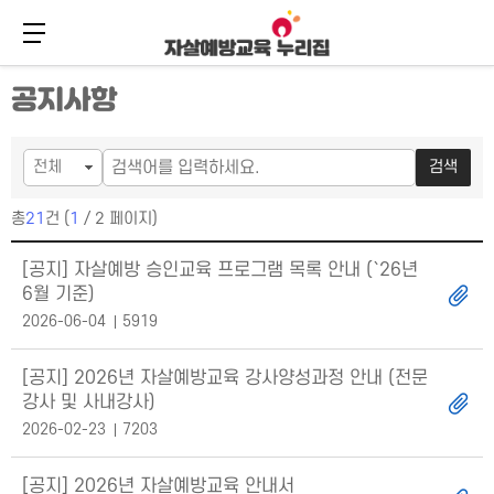
메뉴 버튼
주
본
공지사항
메
문
뉴
바
바
로
로
가
검색
가
기
기
총
21
건 (
1
/ 2 페이지)
공지사항 목록
[공지] 자살예방 승인교육 프로그램 목록 안내 (`26년
6월 기준)
2026-06-04
5919
[공지] 2026년 자살예방교육 강사양성과정 안내 (전문
강사 및 사내강사)
2026-02-23
7203
[공지] 2026년 자살예방교육 안내서