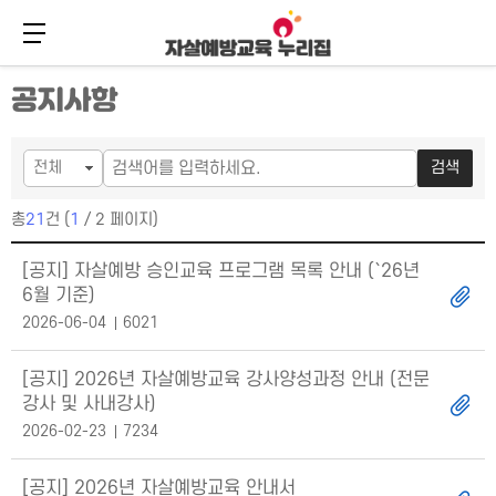
메뉴 버튼
주
본
공지사항
메
문
뉴
바
바
로
로
가
검색
가
기
기
총
21
건 (
1
/ 2 페이지)
공지사항 목록
[공지] 자살예방 승인교육 프로그램 목록 안내 (`26년
6월 기준)
2026-06-04
6021
[공지] 2026년 자살예방교육 강사양성과정 안내 (전문
강사 및 사내강사)
2026-02-23
7234
[공지] 2026년 자살예방교육 안내서