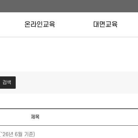
온라인교육
대면교육
온라인교육신청
강사양성교육
실무자교육
검색
제목
`26년 6월 기준)