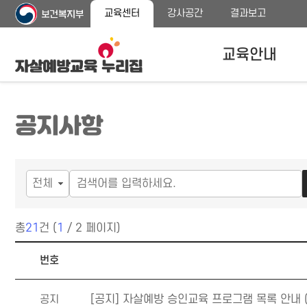
주
본
교육센터
강사공간
결과보고
메
문
뉴
바
바
로
교육안내
로
가
가
기
기
자살예방교육안내
공지사항
교육대상
교육내용 안내
프로그램 종류
총
21
건 (
1
/ 2 페이지)
공지사항 목록
번호
공지
[공지] 자살예방 승인교육 프로그램 목록 안내 (