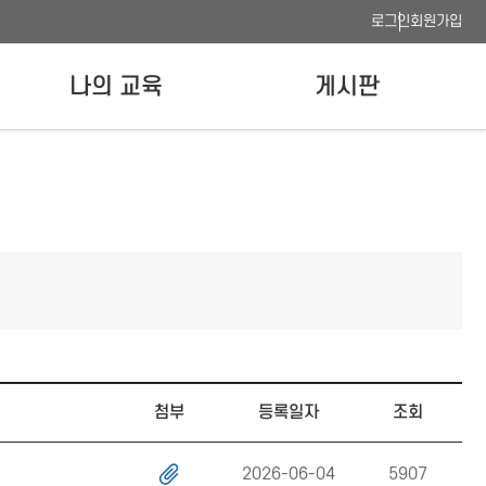
로그인
회원가입
나의 교육
게시판
나의 강의실
공지사항
수료증 발급
FAQ
이용안내
사이트맵
웹접근성 품질인증
첨부
등록일자
조회
2026-06-04
5907