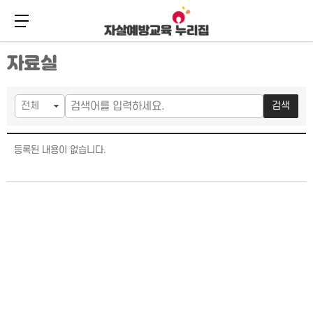
메뉴 버튼
주
본
자료실
메
문
뉴
바
바
로
로
가
검색
가
기
기
공지사항 목록
등록된 내용이 없습니다.