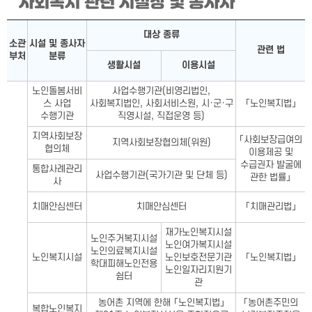
사회복지 관련 시설장 및 종사자
사회복지 관련 시설장 및 종사자표-소관 부처, 시설 및 종사자 분
대상 종류
소관
시설 및 종사자
관련 법
부처
분류
생활시설
이용시설
노인돌봄서비
사업수행기관(비영리법인,
스 사업
사회복지법인, 사회서비스원, 시·군·구
「노인복지법」
수행기관
직영시설, 직접운영 등)
지역사회보장
「사회보장급여의
지역사회보장협의체(위원)
협의체
이용제공 및
수급권자 발굴에
통합사례관리
사업수행기관(국가기관 및 단체 등)
관한 법률」
사
치매안심센터
치매안심센터
「치매관리법」
재가노인복지시설
노인주거복지시설
노인여가복지시설
노인의료복지시설
노인복지시설
노인보호전문기관
「노인복지법」
학대피해노인전용
노인일자리지원기
쉼터
관
농어촌 지역에 한해 「노인복지법」
「농어촌주민의
복합노인복지