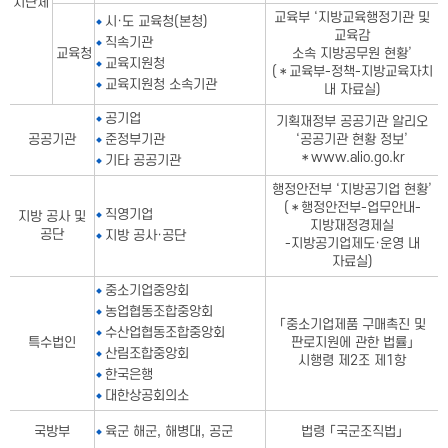
치단체
교육부 ‘지방교육행정기관 및
시·도 교육청(본청)
교육감
직속기관
교육청
소속 지방공무원 현황’
교육지원청
(＊교육부-정책-지방교육자치
교육지원청 소속기관
내 자료실)
공기업
기획재정부 공공기관 알리오
공공기관
준정부기관
‘공공기관 현황 정보’
＊www.alio.go.kr
기타 공공기관
행정안전부 ‘지방공기업 현황’
(＊행정안전부-업무안내-
직영기업
지방 공사 및
지방재정경제실
공단
지방 공사·공단
-지방공기업제도·운영 내
자료실)
중소기업중앙회
농업협동조합중앙회
「중소기업제품 구매촉진 및
수산업협동조합중앙회
특수법인
판로지원에 관한 법률」
산림조합중앙회
시행령 제2조 제1항
한국은행
대한상공회의소
국방부
육군 해군, 해병대, 공군
법령 「국군조직법」