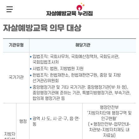
메뉴 버튼
주
본
자살예방교육 의무 대상
메
문
뉴
바
바
로
자살예방교육 의무 대상표-기관유형,해당기관으로 구성
로
가
기관유형
해당기관
가
기
기
입법조직: 국회사무처, 국회예산정책처, 국회도서관,
국회입법조사처
사법조직: 법원, 지방법원 지원
헌법조직: 헌법재판소, 헌법재판연구원, 중앙 및 지방
국가기관
선거관리위원회
중앙행정기관 및 기타 국가기관: 중앙행정기관(부·처·청),
중앙행정기관에 준하는 기관, 특별지방행정기관, 부속기관,
합의제 행정기관 등
행정안전부
‘지방자치단체 행정구역 및
광역 시·도, 시·군·구, 읍·면·
인구현황’
행정
동
(＊행정안전부-업무안내-
차관보-지방자치제도 내
지방자
자료실)