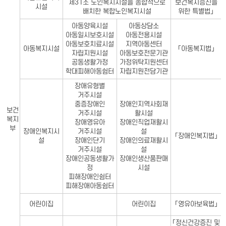
제31조 노인복지시설을 종합적으로
보건복지증진을
시설
배치한 복합노인복지시설
위한 특별법」
아동양육시설
아동상담소
아동일시보호시설
아동전용시설
아동보호치료시설
지역아동센터
아동복지시설
「아동복지법」
자립지원시설
아동보호전문기관
공동생활가정
가정위탁지원센터
학대피해아동쉼터
자립지원전담기관
장애유형별
거주시설
중증장애인
장애인지역사회재
보건
거주시설
활시설
복지
장애영유아
장애인직업재활시
부
장애인복지시
거주시설
설
「장애인복지법」
설
장애인단기
장애인의료재활시
거주시설
설
장애인공동생활가
장애인생산품판매
정
시설
피해장애인쉼터
피해장애아동쉼터
어린이집
어린이집
「영유아보육법」
「정신건강증진 및