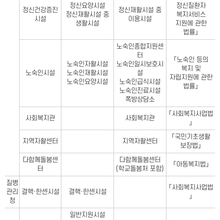
정신요양시설
정신질환자
정신건강증진
정신재활시설 중
정신재활시설 중
복지서비스
시설
이용시설
생활시설
지원에 관한
법률」
노숙인종합지원센
터
「노숙인 등의
노숙인자활시설
노숙인일시보호시
복지 및
노숙인시설
노숙인재활시설
설
자립지원에 관한
노숙인요양시설
노숙인급식시설
법률」
노숙인진료시설
쪽방상담소
「사회복지사업법
사회복지관
사회복지관
」
「국민기초생활
지역자활센터
지역자활센터
보장법」
다함께돌봄센
다함께돌봄센터
「아동복지법」
터
(학교돌봄처 포함)
질병
「사회복지사업법
관리
결핵·한센시설
결핵·한센시설
」
청
일반지원시설