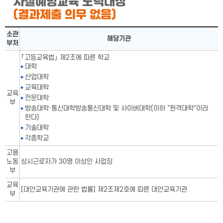
자살예방교육 노력대상
(결과제출 의무 없음)
자살예방교육 노력대상표-소관부처,해당기관으로 구성됨
소관
해당기관
부처
「고등교육법」 제2조에 따른 학교
대학
산업대학
교육대학
교육
전문대학
부
방송대학·통신대학방송통신대학 및 사이버대학(이하 "원격대학"이라
한다)
기술대학
각종학교
고용
노동
상시근로자가 30명 이상인 사업장
부
교육
[대안교육기관에 관한 법률] 제2조제2호에 따른 대안교육기관
부