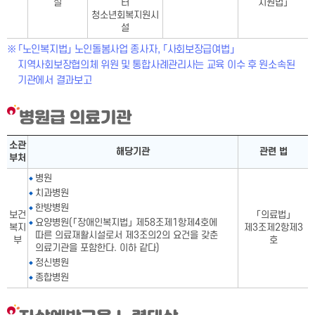
설
터
지원법」
청소년회복지원시
설
「노인복지법」 노인돌봄사업 종사자, 「사회보장급여법」
지역사회보장협의체 위원 및 통합사례관리사는 교육 이수 후 원소속된
기관에서 결과보고
병원급 의료기관
병원급 의료기관표-소관 부처,해당기관, 관련 법으로 구성
소관
해당기관
관련 법
부처
병원
치과병원
한방병원
보건
「의료법」
요양병원(「장애인복지법」 제58조제1항제4호에
복지
제3조제2항제3
따른 의료재활시설로서 제3조의2의 요건을 갖춘
부
호
의료기관을 포함한다. 이하 같다)
정신병원
종합병원