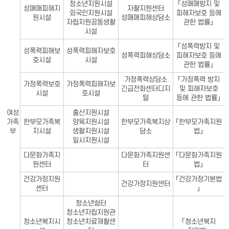
청소년지원시설
「성매매방지 및
성매매피해지
자활지원센터
외국인지원시설
피해자보호 등에
원시설
성매매피해상담소
자립지원공동생활
관한 법률」
시설
「성폭력방지 및
성폭력피해보
성폭력피해자보호
성폭력피해상담소
피해자보호 등에
호시설
시설
관한 법률」
가정폭력상담소
「가정폭력 방지
가정폭력보호
가정폭력피해자보
긴급전화센터디지
및 피해자보호
시설
호시설
털
등에 관한 법률」
여성
출산지원시설
가족
한부모가족복
양육지원시설
한부모가족복지상
「한부모가족지원
부
지시설
생활지원시설
담소
법」
일시지원시설
다문화가족지
다문화가족지원센
「다문화가족지원
원센터
터
법」
건강가정지원
「건강가정기본법
건강가정지원센터
센터
」
청소년쉼터
청소년자립지원관
청소년복지시
청소년치료재활센
「청소년복지