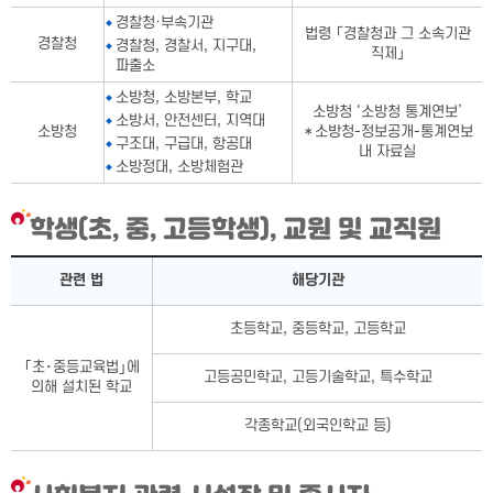
경찰청·부속기관
법령 「경찰청과 그 소속기관
경찰청
경찰청, 경찰서, 지구대,
직제」
파출소
소방청, 소방본부, 학교
소방청 ‘소방청 통계연보’
소방서, 안전센터, 지역대
소방청
＊소방청-정보공개-통계연보
구조대, 구급대, 항공대
내 자료실
소방정대, 소방체험관
학생(초, 중, 고등학생), 교원 및 교직원
학생(초, 중, 고등학생), 교원 및 교직원표-관련 법, 해당기관으로
관련 법
해당기관
초등학교, 중등학교, 고등학교
｢초･중등교육법｣에
고등공민학교, 고등기술학교, 특수학교
의해 설치된 학교
각종학교(외국인학교 등)