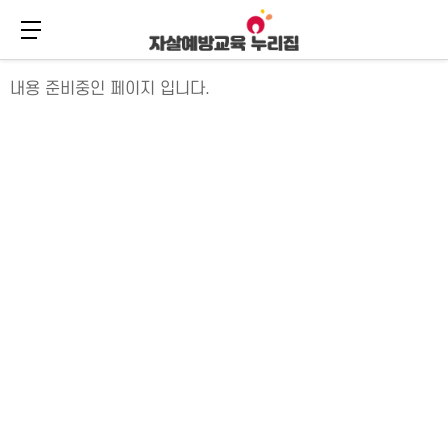
메뉴 버튼
주
본
메
문
내용 준비중인 페이지 입니다.
뉴
바
바
로
로
가
가
기
기