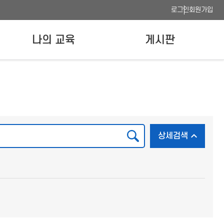
로그인
회원가입
나의 교육
게시판
나의 강의실
공지사항
수료증 발급
FAQ
이용안내
사이트맵
검색
상세검색 
상세검색
웹접근성 품질인증