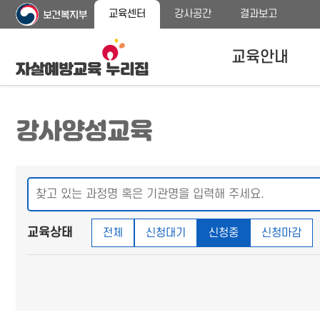
주
본
교육센터
강사공간
결과보고
메
문
뉴
바
바
로
교육안내
로
가
가
기
기
자살예방교육안내
강사양성교육
교육대상
교육내용 안내
프로그램 종류
교육상태
전체
신청대기
신청중
신청마감