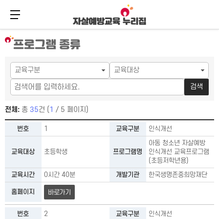
메뉴 버튼
주
본
메
문
프로그램 종류
뉴
바
바
로
로
가
가
기
검색
기
전체:
총
35
건 (
1
/ 5 페이지)
프로그램 종류－교육구분¸ 교육대상¸ 프로그램명¸ 교육시간¸ 개
번호
1
교육구분
인식개선
아동 청소년 자살예방
교육대상
초등학생
프로그램명
인식개선 교육프로그램
(초등저학년용)
교육시간
0시간 40분
개발기관
한국생명존중희망재단
홈페이지
바로가기
번호
2
교육구분
인식개선