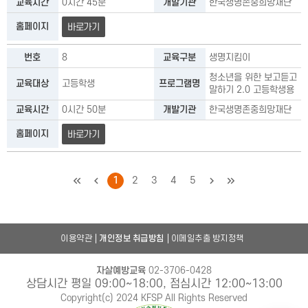
교육시간
0시간 45분
개발기관
한국생명존중희망재단
홈페이지
바로가기
번호
8
교육구분
생명지킴이
청소년을 위한 보고듣고
교육대상
고등학생
프로그램명
말하기 2.0 고등학생용
교육시간
0시간 50분
개발기관
한국생명존중희망재단
홈페이지
바로가기
처음
이전
1
2
3
4
5
다음
마지막
이용약관
개인정보 취급방침
이메일추출 방지정책
자살예방교육
02-3706-0428
상담시간 평일 09:00~18:00, 점심시간 12:00~13:00
Copyright(c) 2024 KFSP All Rights Reserved