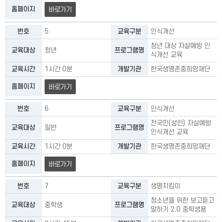
홈페이지
바로가기
번호
5
교육구분
인식개선
청년 대상 자살예방 인
교육대상
청년
프로그램명
식개선 교육
교육시간
1시간 0분
개발기관
한국생명존중희망재단
홈페이지
바로가기
번호
6
교육구분
인식개선
전국민(성인) 자살예방
교육대상
일반
프로그램명
인식개선 교육
교육시간
1시간 0분
개발기관
한국생명존중희망재단
홈페이지
바로가기
번호
7
교육구분
생명지킴이
청소년을 위한 보고듣고
교육대상
중학생
프로그램명
말하기 2.0 중학생용