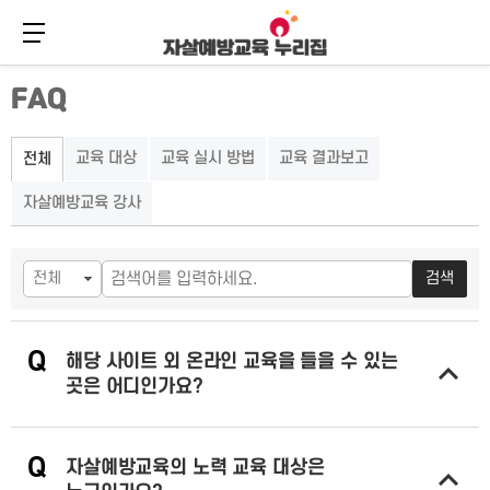
메뉴 버튼
주
본
FAQ
메
문
뉴
바
바
로
로
가
교육 대상
교육 실시 방법
교육 결과보고
전체
가
기
기
자살예방교육 강사
검색
Q
해당 사이트 외 온라인 교육을 들을 수 있는
곳은 어디인가요?
답변 열기
Q
자살예방교육의 노력 교육 대상은