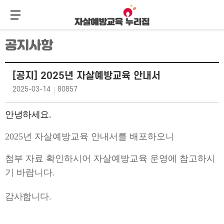
메뉴 버튼
주
본
공지사항
메
문
뉴
바
바
로
로
가
[공지] 2025년 자살예방교육 안내서
가
기
기
2025-03-14
80857
안녕하세요.
2025년 자살예방교육 안내서를 배포하오니
첨부 자료 확인하시어 자살예방교육 운영에 참고하시
기 바랍니다.
감사합니다.