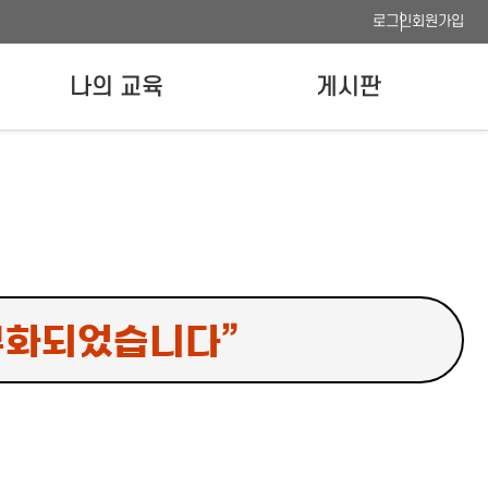
로그인
회원가입
나의 교육
게시판
나의 강의실
공지사항
수료증 발급
FAQ
이용안내
사이트맵
웹접근성 품질인증
무화되었습니다”