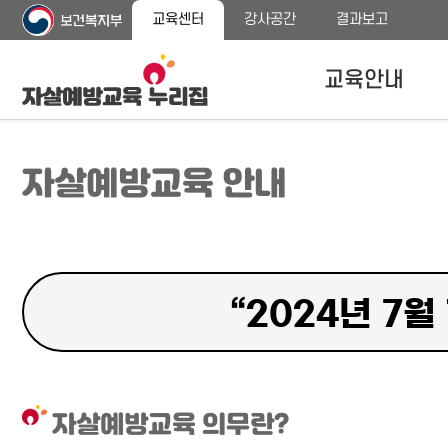
주
본
교육센터
강사공간
결과보고
메
문
뉴
바
바
로
교육안내
로
가
가
기
기
자살예방교육안내
자살예방교육 안내
교육대상
교육내용 안내
프로그램 종류
“2024년 7월
자살예방교육 의무란?